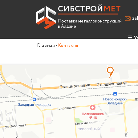
СИБСТРОЙ
МЕТ
za
Поставка металлоконструкций
в Алдане
☰
У
Главная
Контакты
Про
Усл
Спр
Вак