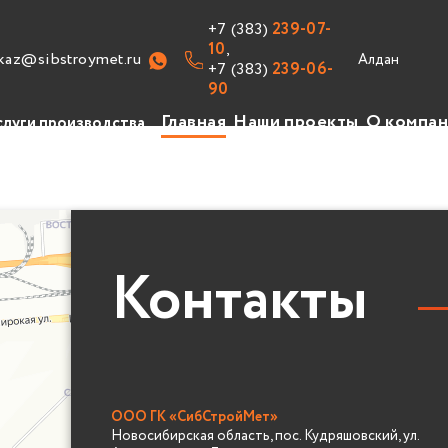
+7 (383)
239-07-
10
,
kaz@sibstroymet.ru
+7 (383)
239-06-
90
Главная
Наши проекты
О компа
слуги производства
изводство
уги
авочник
Контакты
ансии
ООО ГК «СибСтройМет»
Новосибирская область, пос. Кудряшовский, ул.