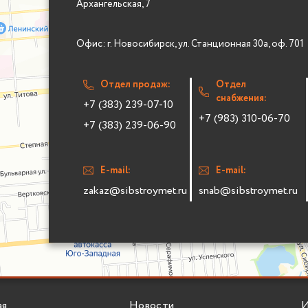
Архангельская, 7
Офис: г. Новосибирск, ул. Станционная 30а, оф. 701
Отдел продаж:
Отдел
снабжения:
+7 (383) 239-07-10
+7 (983) 310-06-70
+7 (383) 239-06-90
E-mail:
E-mail:
zakaz@sibstroymet.ru
snab@sibstroymet.ru
ая
Новости
И