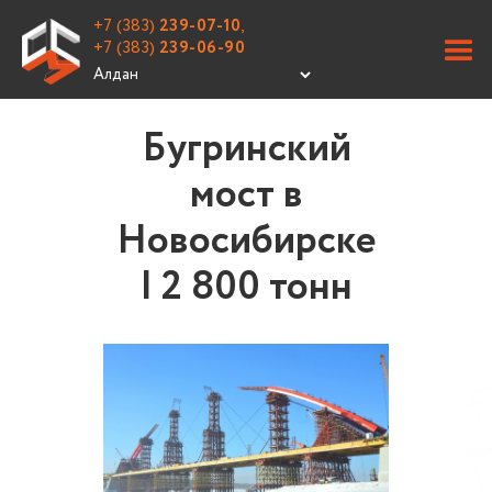
+7 (383)
239-07-10
,
+7 (383)
239-06-90
Бугринский
мост в
Новосибирске
| 2 800 тонн