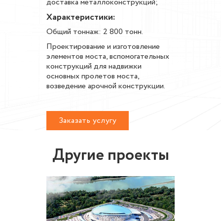
доставка металлоконструкций;
Характеристики:
Общий тоннаж: 2 800 тонн.
Проектирование и изготовление
элементов моста, вспомогательных
конструкций для надвижки
основных пролетов моста,
возведение арочной конструкции.
Заказать услугу
Другие проекты
во
Реконс
плекса
локомот