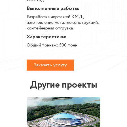
Выполненные работы:
Разработка чертежей КМД,
изготовление металлоконструкций,
контейнерная отгрузка.
Характеристики:
Общий тоннаж: 500 тонн
Заказать услугу
Другие проекты
во
Реконс
плекса
локомот