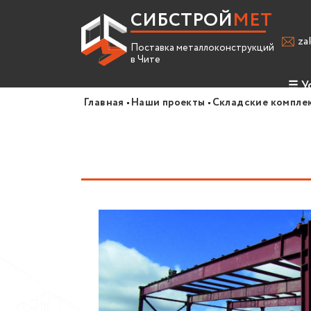
СИБСТРОЙ
МЕТ
za
Поставка металлоконструкций
в Чите
☰
У
Главная
Наши проекты
Складские компле
Про
Усл
Спр
Вак