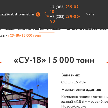
+7 (383)
239-07-
10
,
kaz@sibstroymet.ru
+7 (383)
239-06-
90
Главная
Наши проекты
О компа
слуги производства
ксы
«СУ-18» | 5 000 тонн
изводство
уги
«СУ-18» | 5 000 тонн
авочник
ансии
Заказчик:
ООО «СУ-18»
Назначение здания:
Комплекс производственны
зданий «КДВ – Новосибирск
Новосибирске