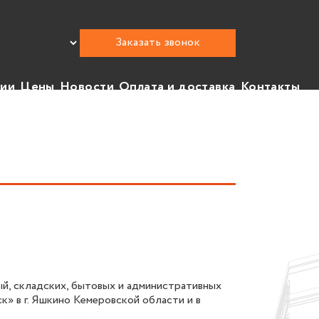
Заказать звонок
нии
Цены
Новости
Оплата и доставка
Контакты
й, складских, бытовых и административных
» в г. Яшкино Кемеровской области и в