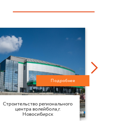
Подробнее
Регио
Строительство регионального
трен
центра волейбола,г.
зим
Новосибирск
К