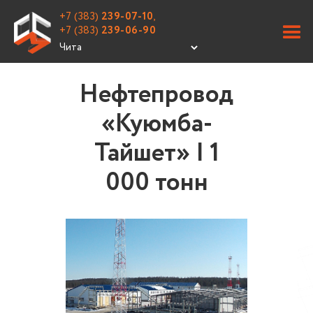
+7 (383)
239-07-10
,
+7 (383)
239-06-90
Нефтепровод
«Куюмба-
Тайшет» | 1
000 тонн