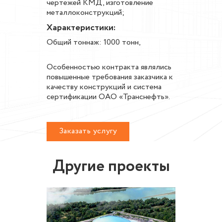
чертежей КМД, изготовление
металлоконструкций;
Характеристики:
Общий тоннаж: 1000 тонн,
Особенностью контракта являлись
повышенные требования заказчика к
качеству конструкций и система
сертификации ОАО «Транснефть».
Заказать услугу
Другие проекты
во
Реконс
плекса
локомот