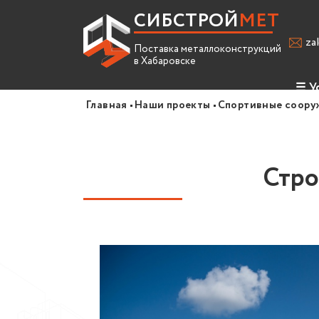
СИБСТРОЙ
МЕТ
za
Поставка металлоконструкций
в Хабаровске
☰
У
Главная
Наши проекты
Спортивные соору
Про
Усл
Стро
Спр
Вак