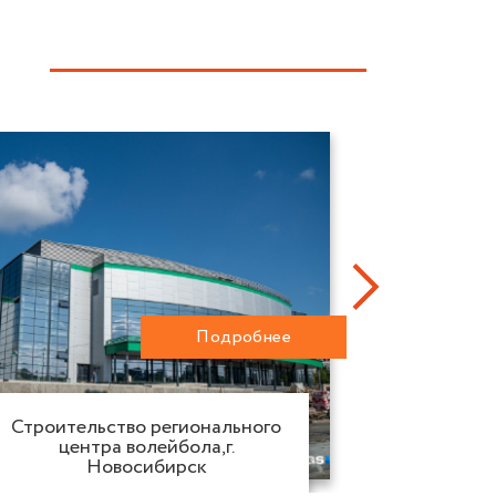
Подробнее
Регио
Строительство регионального
трен
центра волейбола,г.
зим
Новосибирск
К