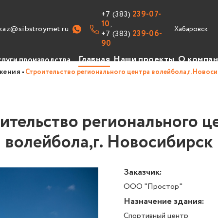
+7 (383)
239-07-
10
,
kaz@sibstroymet.ru
+7 (383)
239-06-
90
Главная
Наши проекты
О компа
слуги производства
жения
Строительство регионального центра волейбола,г. Новос
изводство
уги
ительство регионального ц
авочник
волейбола,г. Новосибирск
ансии
Заказчик:
ООО "Простор"
Назначение здания:
Спортивный центр