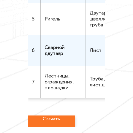
Двутарв.,
5
Ригель
швеллер, угол,
труба
Сварной
6
Лист
двутавр
Лестницы,
Труба, угол,
7
ограждения,
лист, швеллер
площадки
Скачать