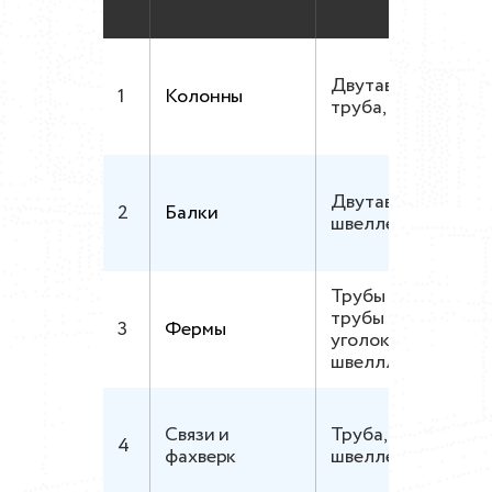
Двутавр, лист,
1
Колонны
труба, уголок
Двутавр, листы,
2
Балки
швеллер
Трубы кругл.,
трубы проф.,
3
Фермы
уголок,
швелллер
Связи и
Труба, угол,
4
фахверк
швеллер гнутый