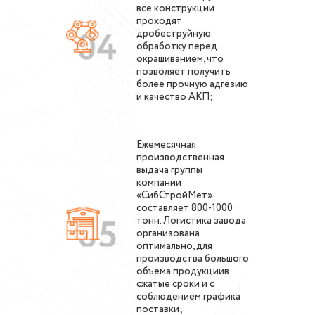
все конструкции
проходят
дробеструйную
обработку перед
окрашиванием, что
позволяет получить
более прочную адгезию
и качество АКП;
Ежемесячная
производственная
выдача группы
компании
«СибСтройМет»
составляет 800-1000
тонн. Логистика завода
организована
оптимально, для
производства большого
объема продукциив
сжатые сроки и с
соблюдением графика
поставки;