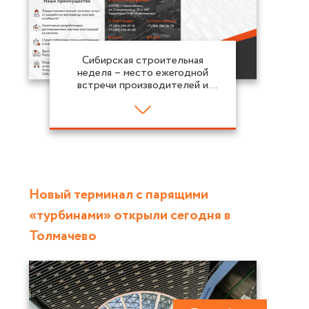
Сибирская строительная
неделя – место ежегодной
встречи производителей и
поставщиков строительных и
отделочных материалов и
оборудования, руководителей
строительных компаний,
представителей оптовых и
розничных торговых сетей,
архитекторов, дизайнеров,
компаний и самозанятых в сфере
Новый терминал с парящими
ремонта и отделки.
«турбинами» открыли сегодня в
Толмачево