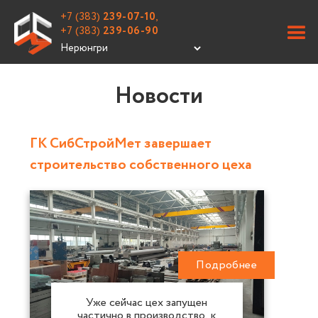
+7 (383)
239-07-10
,
+7 (383)
239-06-90
Новости
ГК СибСтройМет завершает
строительство собственного цеха
Подробнее
Уже сейчас цех запущен
частично в производство, к