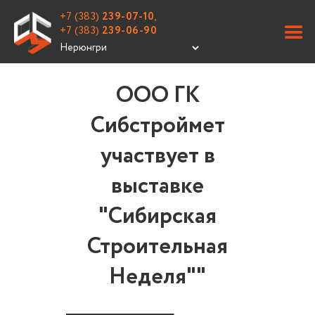
+7 (383)
239-07-10
,
+7 (383)
239-06-90
ООО ГК
Сибстроймет
участвует в
выставке
"Сибирская
Строительная
Неделя""