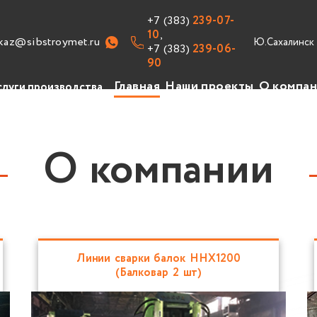
+7 (383)
239-07-
10
,
kaz@sibstroymet.ru
+7 (383)
239-06-
90
Главная
Наши проекты
О компа
слуги производства
изводство
уги
О компании
авочник
ансии
Линии сварки балок HHX1200
(Балковар 2 шт)