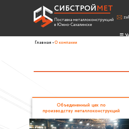
СИБСТРОЙ
МЕТ
za
Поставка металлоконструкций
в Южно-Сахалинске
☰
У
Главная
О компании
Про
Усл
Спр
Вак
Объединенный цех по
производству металлоконструкций