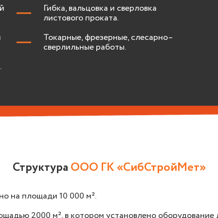
й
Гибка, вальцовка и сверловка
листового проката.
и
Токарные, фрезерные, слесарно–
сверлильные работы.
.
Структура
ООО ГК «СибСтройМет»
о на площади 10 000 м².
щадью 2000 м², в котором установлено оборудование 