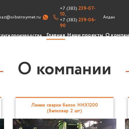
+7 (383)
239-07-
10
,
kaz@sibstroymet.ru
+7 (383)
239-06-
90
Главная
Наши проекты
О компа
слуги производства
изводство
уги
О компании
авочник
ансии
Линии сварки балок HHX1200
(Балковар 2 шт)