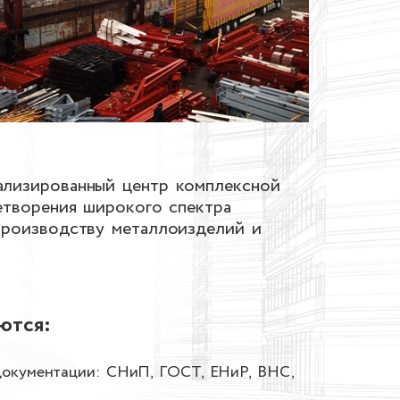
ализированный центр комплексной
етворения широкого спектра
производству металлоизделий и
ются:
документации: СНиП, ГОСТ, ЕНиР, ВНС,