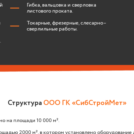
й
Гибка, вальцовка и сверловка
листового проката.
и
Токарные, фрезерные, слесарно–
сверлильные работы.
.
Структура
ООО ГК «СибСтройМет»
о на площади 10 000 м².
щадью 2000 м², в котором установлено оборудование 