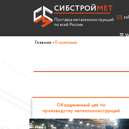
СИБСТРОЙ
МЕТ
za
Поставка металлоконструкций
по всей России
☰
У
Главная
О компании
Про
Усл
Спр
Вак
Объединенный цех по
производству металлоконструкций