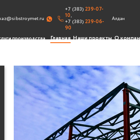
+7 (383)
239-07-
10
,
kaz@sibstroymet.ru
+7 (383)
239-06-
90
Главная
Наши проекты
О компа
слуги производства
изводство
уги
авочник
ансии