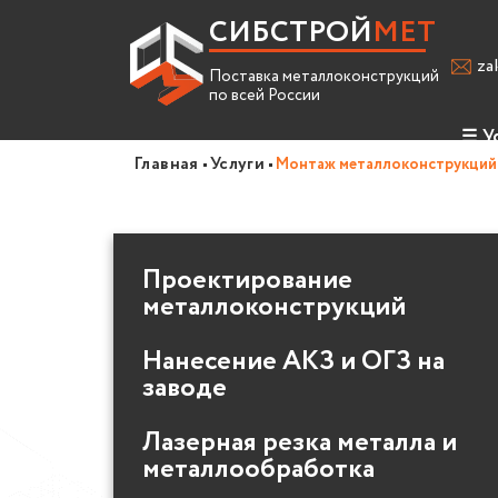
СИБСТРОЙ
МЕТ
za
Поставка металлоконструкций
по всей России
☰
У
Главная
Услуги
Монтаж металлоконструкций
Про
Усл
Проектирование
Спр
металлоконструкций
Вак
Нанесение АКЗ и ОГЗ на
заводе
Лазерная резка металла и
металлообработка