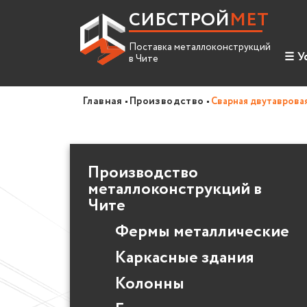
СИБСТРОЙ
МЕТ
Поставка металлоконструкций
☰
У
в Чите
Про
Главная
Производство
Сварная двутавровая
Усл
Спр
Производство
Вак
металлоконструкций в
Чите
Фермы металлические
Каркасные здания
Колонны