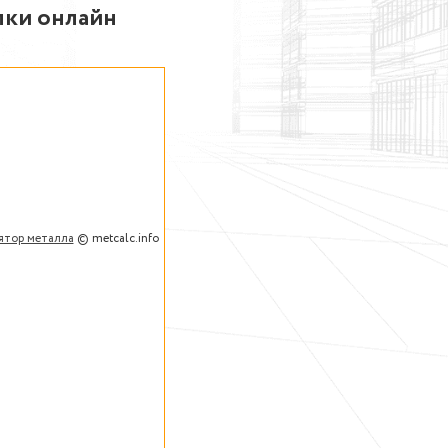
лки онлайн
ятор металла
© metcalc.info