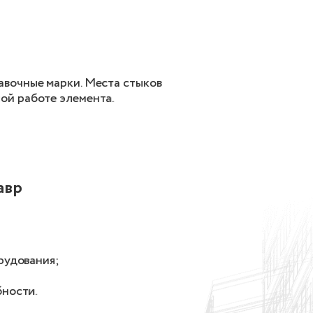
авочные марки. Места стыков
ой работе элемента.
авр
рудования;
ности.