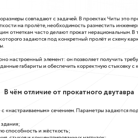
поразмеры совпадают с задачей. В проектах Читы это пр
ткости на пролёте, необходимость разместить инженер
щим отметкам часто делают прокат нерациональным. В т
 которого задаются под конкретный пролёт и схему кар
ы.
рно настроенный элемент: он позволяет получить треб
аданные габариты и обеспечить корректную стыковку с 
В чём отличие от прокатного двутавра
е с «настраиваемым» сечением. Параметры задаются под
 здания;
ю способность и жёсткость;
ния, стыков и концентрированных нагрузок;