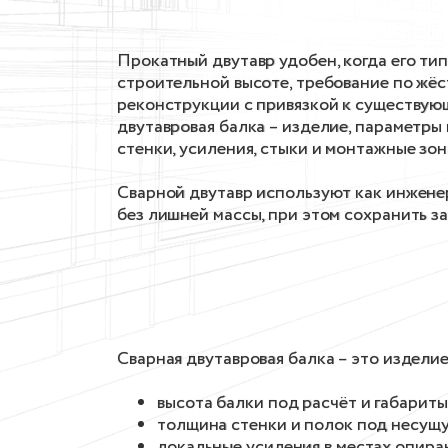
Прокатный двутавр удобен, когда его ти
строительной высоте, требование по жёс
реконструкции с привязкой к существую
двутавровая балка – изделие, параметры
стенки, усиления, стыки и монтажные зон
Сварной двутавр используют как инжене
без лишней массы, при этом сохранить з
Сварная двутавровая балка – это издели
высота балки под расчёт и габариты
толщина стенки и полок под несущу
локальные усиления в местах опира