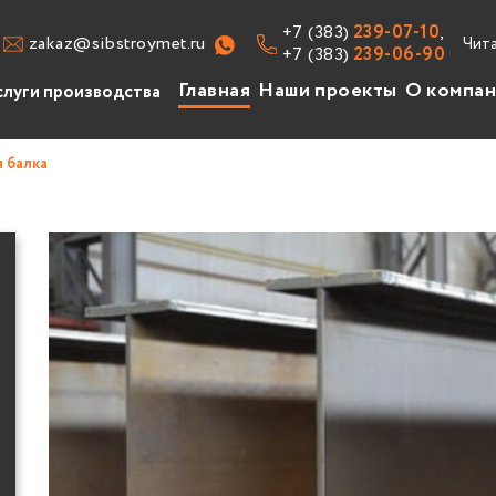
+7 (383)
239-07-10
,
zakaz@sibstroymet.ru
Чит
+7 (383)
239-06-90
Главная
Наши проекты
О компа
слуги производства
изводство
 балка
уги
авочник
ансии