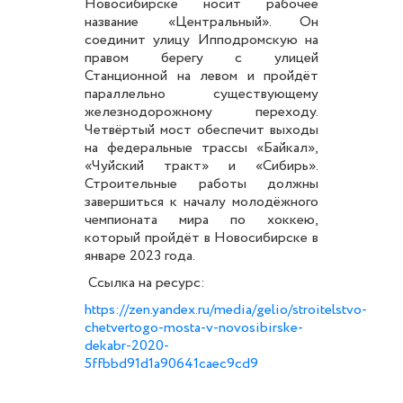
Новосибирске носит рабочее
название «Центральный». Он
соединит улицу Ипподромскую на
правом берегу с улицей
Станционной на левом и пройдёт
параллельно существующему
железнодорожному переходу.
Четвёртый мост обеспечит выходы
на федеральные трассы «Байкал»,
«Чуйский тракт» и «Сибирь».
Строительные работы должны
завершиться к началу молодёжного
чемпионата мира по хоккею,
который пройдёт в Новосибирске в
январе 2023 года.
Ссылка на ресурс:
https://zen.yandex.ru/media/gelio/stroitelstvo-
chetvertogo-mosta-v-novosibirske-
dekabr-2020-
5ffbbd91d1a90641caec9cd9