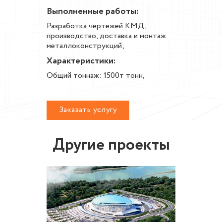
Выполненные работы:
Разработка чертежей КМД,
производство, доставка и монтаж
металлоконструкций;
Характеристики:
Общий тоннаж: 1500т тонн,
Заказать услугу
Другие проекты
во
Реконс
плекса
локомот