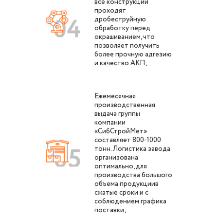
все конструкции
проходят
дробеструйную
обработку перед
окрашиванием, что
позволяет получить
более прочную адгезию
и качество АКП;
Ежемесячная
производственная
выдача группы
компании
«СибСтройМет»
составляет 800-1000
тонн. Логистика завода
организована
оптимально, для
производства большого
объема продукциив
сжатые сроки и с
соблюдением графика
поставки;